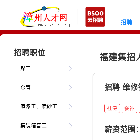
招聘
招聘职位
福建集招
焊工
招聘 维
仓管
喷漆工、喷砂工
社保
餐补
集装箱普工
薪资范围：9